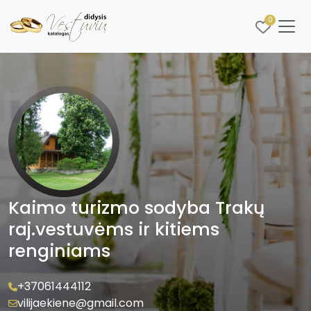
0
Kaimo turizmo sodyba Trakų
raj.vestuvėms ir kitiems
renginiams
+37061444112
vilijaekiene@gmail.com