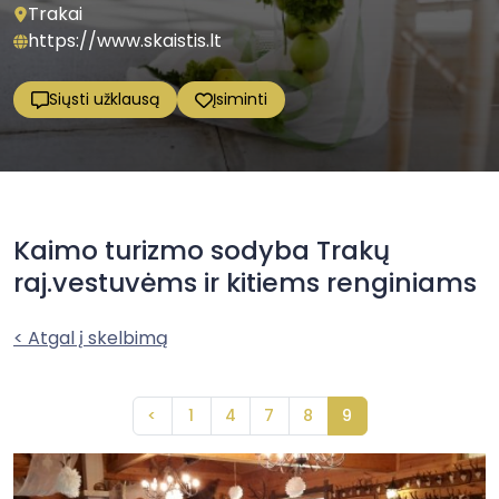
Trakai
https://www.skaistis.lt
Siųsti užklausą
Įsiminti
Kaimo turizmo sodyba Trakų
raj.vestuvėms ir kitiems renginiams
< Atgal į skelbimą
<
1
4
7
8
9