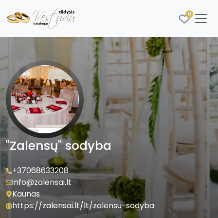
0
"Zalensų" sodyba
+37068633208
info@zalensai.lt
Kaunas
https://zalensai.lt/lt/zalensu-sodyba