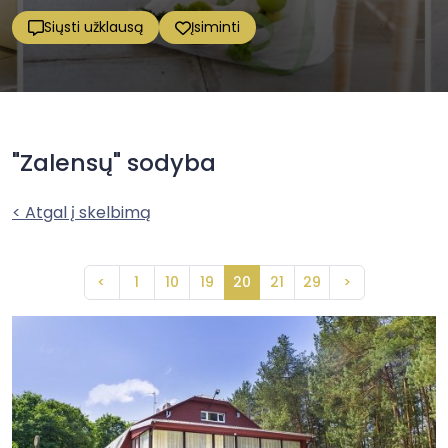
Siųsti užklausą
Įsiminti
"Zalensų" sodyba
< Atgal į skelbimą
<
1
10
19
20
21
29
>