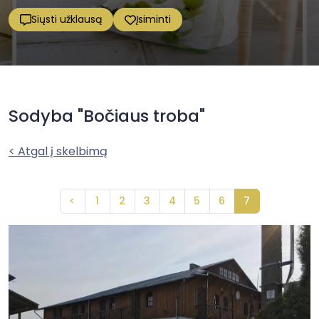
Siųsti užklausą
Įsiminti
Sodyba "Bočiaus troba"
< Atgal į skelbimą
<
1
2
3
4
5
6
7