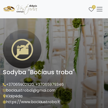
0
Sodyba "Bočiaus troba"
+37065902920
,
+37065979346
bociaustroba1@gmai.com
Klaipėda
https://www.bociaustroba.lt