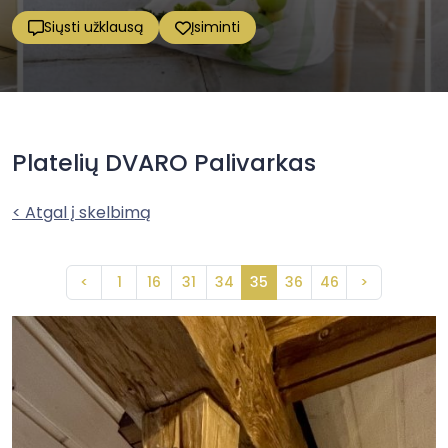
Siųsti užklausą
Įsiminti
Platelių DVARO Palivarkas
< Atgal į skelbimą
<
1
16
31
34
35
36
46
>