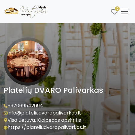
0
Platelių DVARO Palivarkas
+37069542694
info@plateliudvaropalivarkas.lt
Visa Lietuva, Klaipėdos apskritis
https://plateliudvaropalivarkas.lt