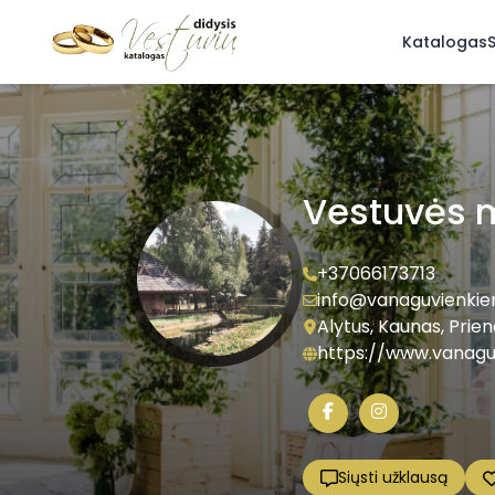
Katalogas
S
Vestuvės 
+37066173713
info@vanaguvienkiem
Alytus, Kaunas, Priena
https://www.vanaguv
Siųsti užklausą