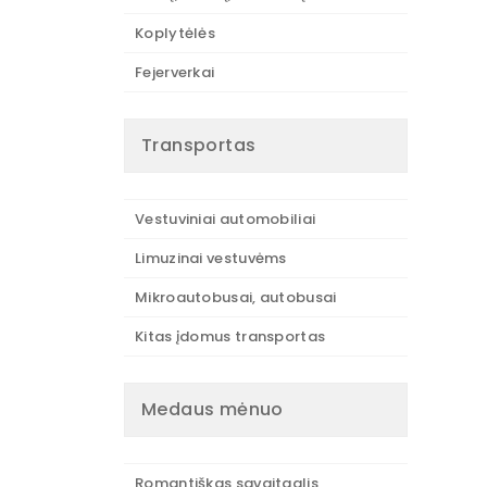
Koplytėlės
Fejerverkai
Transportas
Vestuviniai automobiliai
Limuzinai vestuvėms
Mikroautobusai, autobusai
Kitas įdomus transportas
Medaus mėnuo
Romantiškas savaitgalis