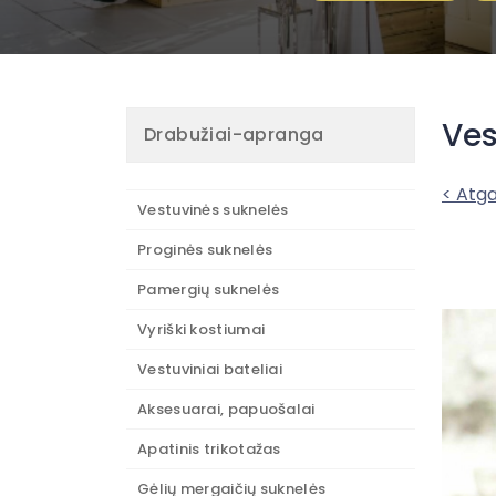
Ves
Drabužiai-apranga
< Atga
Vestuvinės suknelės
Proginės suknelės
Pamergių suknelės
Vyriški kostiumai
Vestuviniai bateliai
Aksesuarai, papuošalai
Apatinis trikotažas
Gėlių mergaičių suknelės