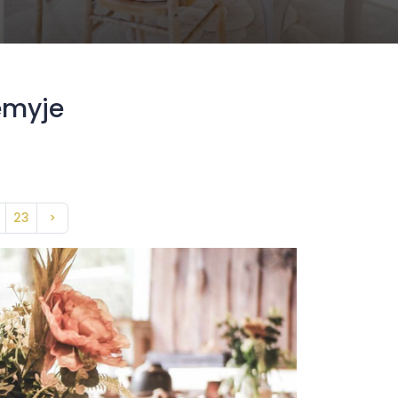
emyje
23
>