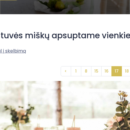
tuvės miškų apsuptame vienki
l į skelbimą
<
1
8
15
16
17
18