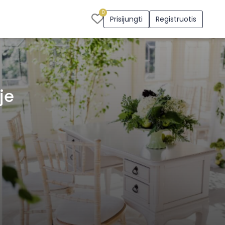
0
Prisijungti
Registruotis
je