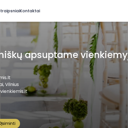
traipsniai
Kontaktai
miškų apsuptame vienkiemy
is.lt
i, Vilnius
ienkiemis.lt
Įsiminti