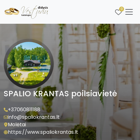
0
SPALIO KRANTAS poilsiavietė
+37060811188
info@spaliokrantas.lt
Molėtai
https://www.spaliokrantas.lt