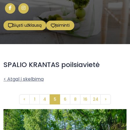
Siųsti užklausą
Įsiminti
SPALIO KRANTAS poilsiavietė
< Atgal į skelbimą
<
1
4
5
6
8
16
24
>