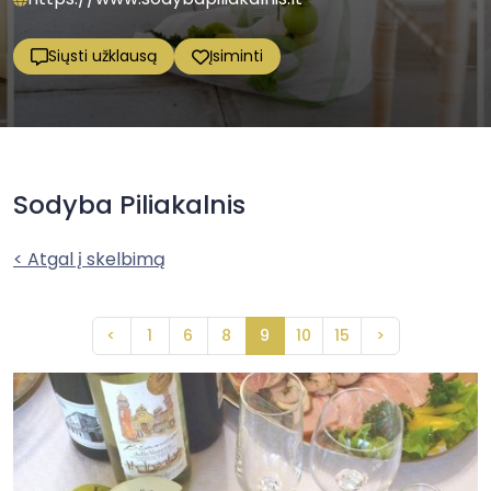
Siųsti užklausą
Įsiminti
Sodyba Piliakalnis
< Atgal į skelbimą
<
1
6
8
9
10
15
>