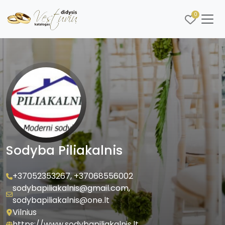
0
Sodyba Piliakalnis
+37052353267
,
+37068556002
sodybapiliakalnis@gmail.com
,
sodybapiliakalnis@one.lt
Vilnius
https://www.sodybapiliakalnis.lt