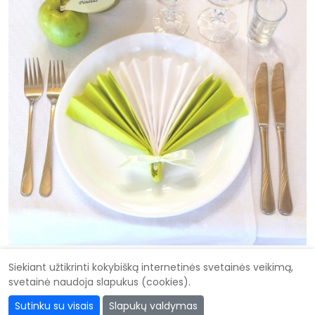
Siekiant užtikrinti kokybišką internetinės svetainės veikimą,
svetainė naudoja slapukus (cookies).
Didysis vestuvių katalogas
Sutinku su visais
Slapukų valdymas
Kad vestuvės būtų gražiausios @ 2026