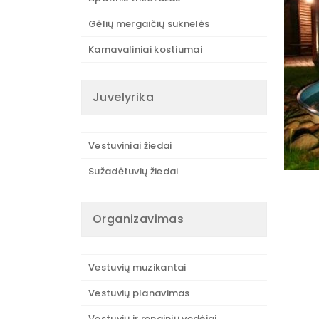
Gėlių mergaičių suknelės
Karnavaliniai kostiumai
Juvelyrika
Vestuviniai žiedai
Sužadėtuvių žiedai
Organizavimas
Vestuvių muzikantai
Vestuvių planavimas
Vestuvių ir renginių vedėjai