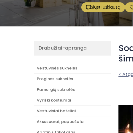
Siųsti užklausą
Sod
Drabužiai-apranga
šim
Vestuvinės suknelės
< Atga
Proginės suknelės
Pamergių suknelės
Vyriški kostiumai
Vestuviniai bateliai
Aksesuarai, papuošalai
Apatinis trikotažas