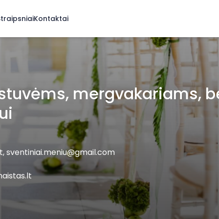
traipsniai
Kontaktai
stuvėms, mergvakariams, b
ui
t
,
sventiniai.meniu@gmail.com
istas.lt