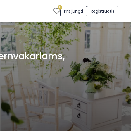
0
Prisijungti
Registruotis
ernvakariams,