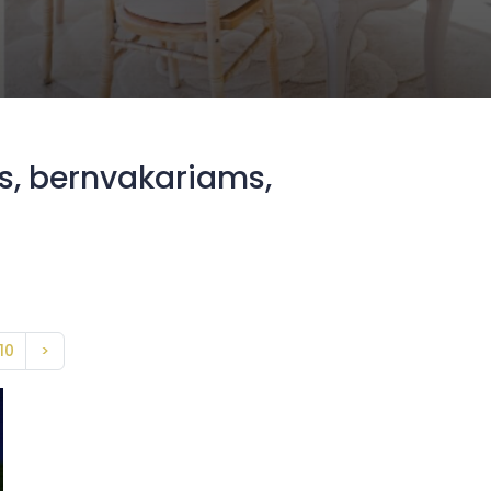
, bernvakariams,
10
>