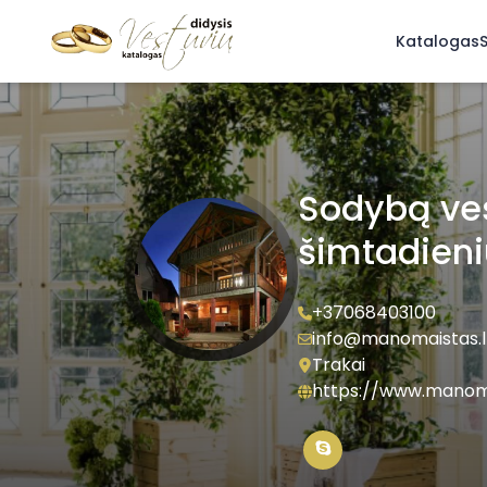
Katalogas
S
Sodybą ve
šimtadieni
+37068403100
info@manomaistas.l
Trakai
https://www.manoma