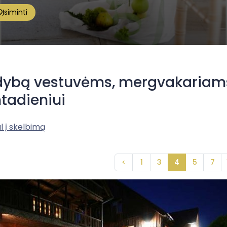
Įsiminti
ybą vestuvėms, mergvakariams
tadieniui
l į skelbimą
<
1
3
4
5
7