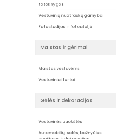
fotoknygos
Vestuvinių nuotraukų gamyba
Fotostudijos ir fotoateljė
Maistas ir gėrimai
Maistas vestuvėms
Vestuviniai tortai
Gėlės ir dekoracijos
Vestuvinės puokštės
Automobilių, salės, bažnyčios
puošimas ir dekoracijos