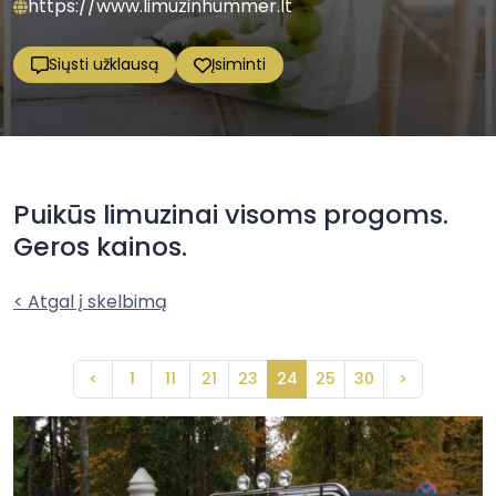
https://www.limuzinhummer.lt
Siųsti užklausą
Įsiminti
Puikūs limuzinai visoms progoms.
Geros kainos.
< Atgal į skelbimą
<
1
11
21
23
24
25
30
>