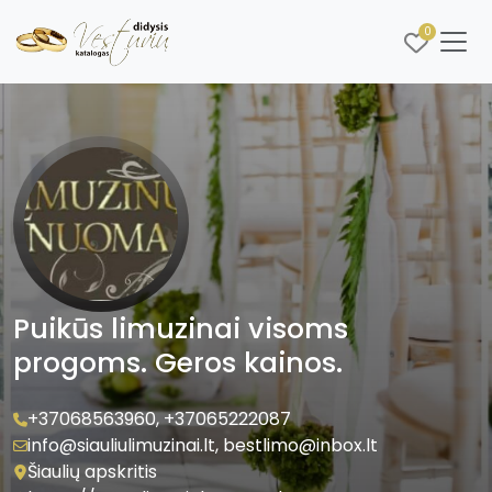
0
Puikūs limuzinai visoms
progoms. Geros kainos.
+37068563960
,
+37065222087
info@siauliulimuzinai.lt
,
bestlimo@inbox.lt
Šiaulių apskritis