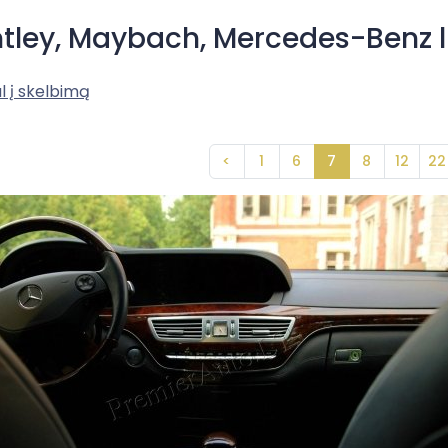
tley, Maybach, Mercedes-Benz
l į skelbimą
<
1
6
7
8
12
22