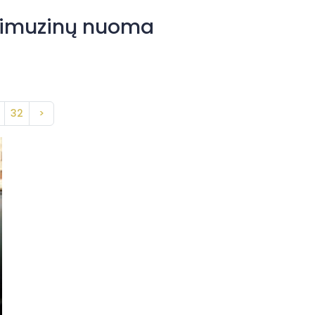
 limuzinų nuoma
32
>