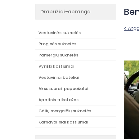
Ben
Drabužiai-apranga
< Atga
Vestuvinės suknelės
Proginės suknelės
Pamergių suknelės
Vyriški kostiumai
Vestuviniai bateliai
Aksesuarai, papuošalai
Apatinis trikotažas
Gėlių mergaičių suknelės
Karnavaliniai kostiumai