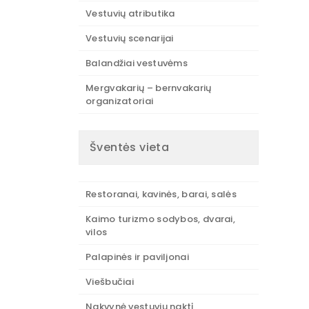
Vestuvių atributika
Vestuvių scenarijai
Balandžiai vestuvėms
Mergvakarių – bernvakarių
organizatoriai
Šventės vieta
Restoranai, kavinės, barai, salės
Kaimo turizmo sodybos, dvarai,
vilos
Palapinės ir paviljonai
Viešbučiai
Nakvynė vestuvių naktį