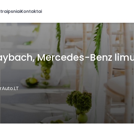
traipsniai
Kontaktai
Maybach, Mercedes-Benz lim
rAuto.LT