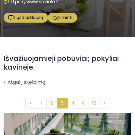
https://www.saviola.lt
Siųsti užklausą
Įsiminti
Išvažiuojamieji pobūviai; pokyliai
kavinėje.
< Atgal į skelbimą
<
1
2
3
4
8
12
>