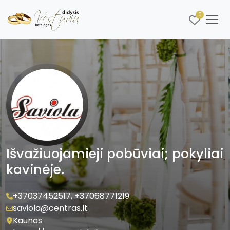
0
Išvažiuojamieji pobūviai; pokyliai
kavinėje.
+37037452517
,
+37068771219
saviola@centras.lt
Kaunas