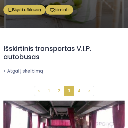
Siųsti užklausą
Įsiminti
Išskirtinis transportas V.I.P.
autobusas
< Atgal į skelbimą
<
1
2
3
4
>