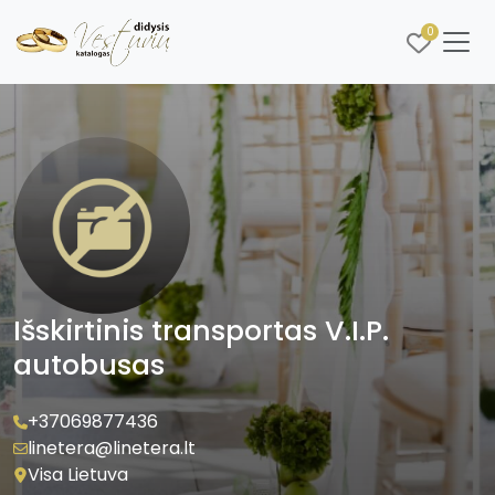
0
Išskirtinis transportas V.I.P.
autobusas
+37069877436
linetera@linetera.lt
Visa Lietuva