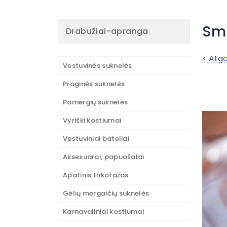
Smi
Drabužiai-apranga
< Atga
Vestuvinės suknelės
Proginės suknelės
Pamergių suknelės
Vyriški kostiumai
Vestuviniai bateliai
Aksesuarai, papuošalai
Apatinis trikotažas
Gėlių mergaičių suknelės
Karnavaliniai kostiumai