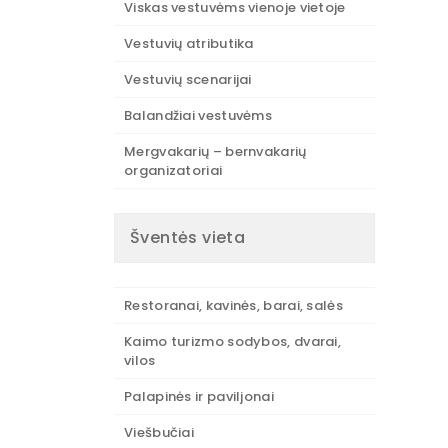
Viskas vestuvėms vienoje vietoje
Vestuvių atributika
Vestuvių scenarijai
Balandžiai vestuvėms
Mergvakarių – bernvakarių
organizatoriai
Šventės vieta
Restoranai, kavinės, barai, salės
Kaimo turizmo sodybos, dvarai,
vilos
Palapinės ir paviljonai
Viešbučiai