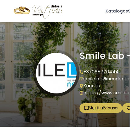
Katalogas
S
Smile Lab 
+37065770444
smilelab@neodenta.
Kaunas
https://www.smilelab
Siųsti užklausą