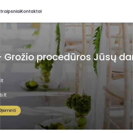
traipsniai
Kontaktai
- Grožio procedūros Jūsų da
lt
.lt
Įsiminti