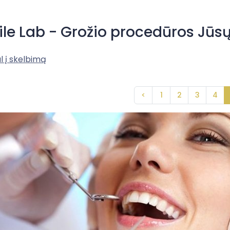
le Lab - Grožio procedūros Jūs
l į skelbimą
<
1
2
3
4