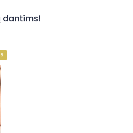
ų dantims!
5