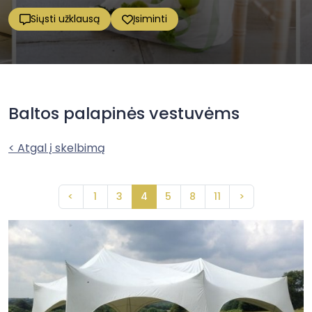
Siųsti užklausą
Įsiminti
Baltos palapinės vestuvėms
< Atgal į skelbimą
<
1
3
4
5
8
11
>