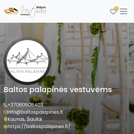
0
Baltos palapinės vestuvėms
+37060808403
info@baltospalapines.lt
Kaunas, Šiauliai
https://baltospalapines.lt/