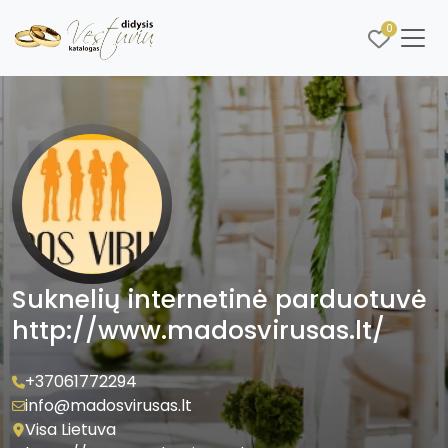
0
Suknelių internetinė parduotuvė
http://www.madosvirusas.lt/
+37061772294
info@madosvirusas.lt
Visa Lietuva