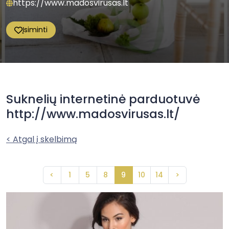
https://www.madosvirusas.lt
Įsiminti
Suknelių internetinė parduotuvė
http://www.madosvirusas.lt/
< Atgal į skelbimą
<
1
5
8
9
10
14
>