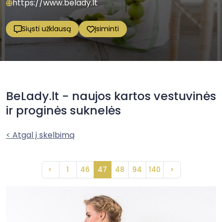
https://www.belady.lt
Siųsti užklausą
Įsiminti
BeLady.lt - naujos kartos vestuvinės
ir proginės suknelės
< Atgal į skelbimą
<
1
46
47
48
94
140
>