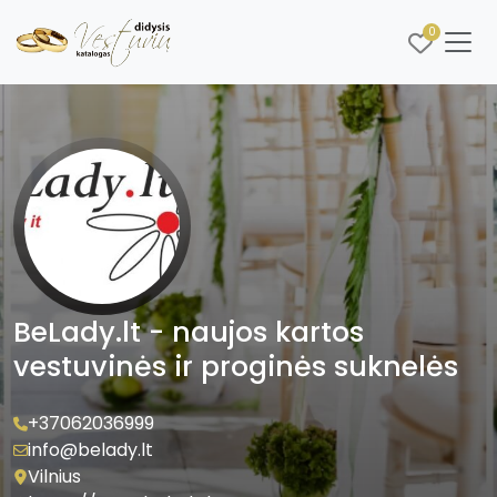
0
BeLady.lt - naujos kartos
vestuvinės ir proginės suknelės
+37062036999
info@belady.lt
Vilnius