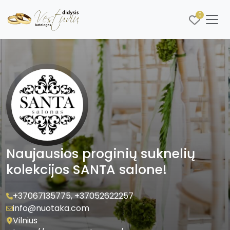
0
Naujausios proginių suknelių
kolekcijos SANTA salone!
+37067135775
,
+37052622257
info@nuotaka.com
Vilnius