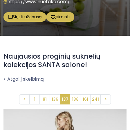
https://www.nuotaka.com/
Siųsti užklausą
Įsiminti
Naujausios proginių suknelių
kolekcijos SANTA salone!
< Atgal į skelbimą
<
1
81
136
137
138
161
241
>