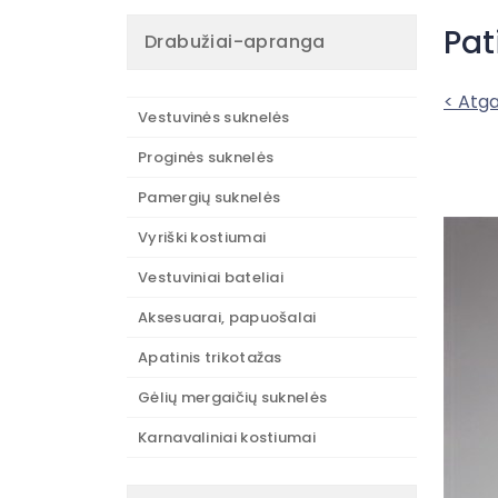
Pat
Drabužiai-apranga
< Atga
Vestuvinės suknelės
Proginės suknelės
Pamergių suknelės
Vyriški kostiumai
Vestuviniai bateliai
Aksesuarai, papuošalai
Apatinis trikotažas
Gėlių mergaičių suknelės
Karnavaliniai kostiumai