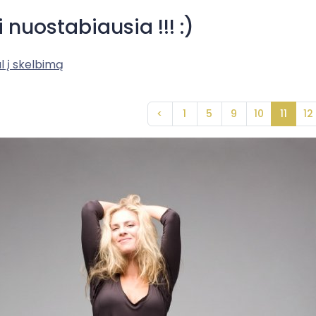
i nuostabiausia !!! :)
l į skelbimą
<
1
5
9
10
11
12