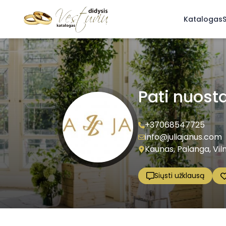
Katalogas
S
Pati nuosta
+37068547725
info@juliajanus.com
Kaunas, Palanga, Viln
Siųsti užklausą