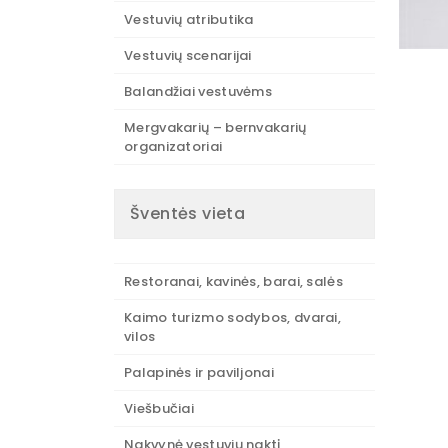
Vestuvių atributika
Vestuvių scenarijai
Balandžiai vestuvėms
Mergvakarių – bernvakarių
organizatoriai
Šventės vieta
Restoranai, kavinės, barai, salės
Kaimo turizmo sodybos, dvarai,
vilos
Palapinės ir paviljonai
Viešbučiai
Nakvynė vestuvių naktį