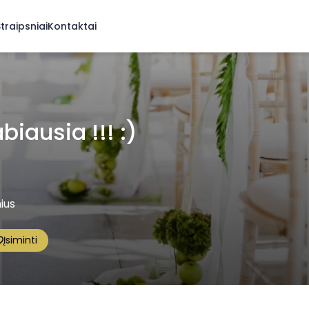
traipsniai
Kontaktai
biausia !!! :)
ius
Įsiminti