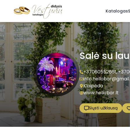
Katalogas
S
Salė su la
+37060552661
,
+370
info.hellobar@gmai
Klaipėda
www.hellobar.lt
Siųsti užklausą