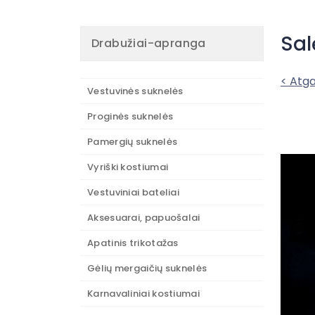
Sal
Drabužiai-apranga
< Atga
Vestuvinės suknelės
Proginės suknelės
Pamergių suknelės
Vyriški kostiumai
Vestuviniai bateliai
Aksesuarai, papuošalai
Apatinis trikotažas
Gėlių mergaičių suknelės
Karnavaliniai kostiumai