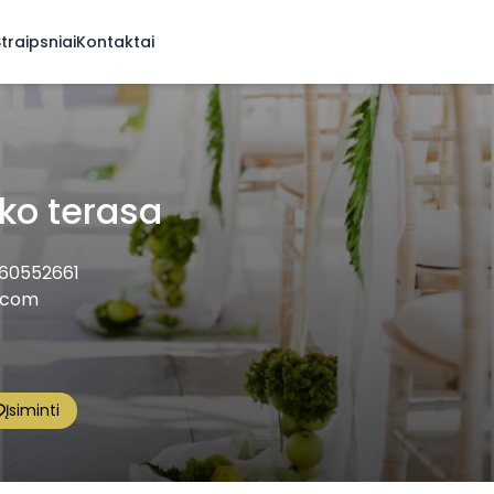
traipsniai
Kontaktai
uko terasa
60552661
l.com
Įsiminti