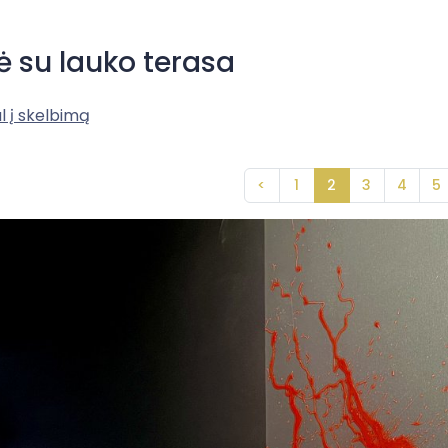
ė su lauko terasa
l į skelbimą
<
1
2
3
4
5