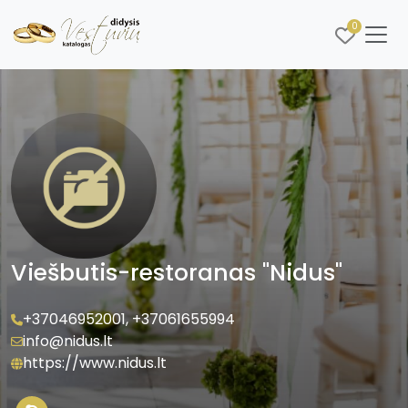
0
Viešbutis-restoranas "Nidus"
+37046952001
,
+37061655994
info@nidus.lt
https://www.nidus.lt