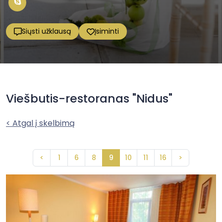
Siųsti užklausą
Įsiminti
Viešbutis-restoranas "Nidus"
< Atgal į skelbimą
<
1
6
8
9
10
11
16
>