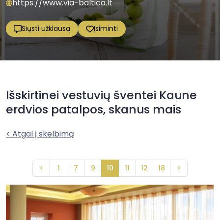
https://www.via-baltica.lt
Siųsti užklausą
Įsiminti
Išskirtinei vestuvių šventei Kaune
erdvios patalpos, skanus mais
< Atgal į skelbimą
<
1
7
9
10
11
12
18
>