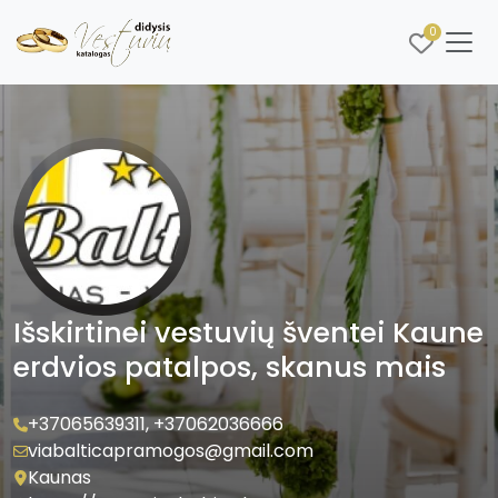
0
Išskirtinei vestuvių šventei Kaune
erdvios patalpos, skanus mais
+37065639311
,
+37062036666
viabalticapramogos@gmail.com
Kaunas