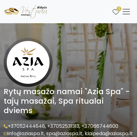
0
Rytų masažo namai "Azia Spa" -
tajų masažai, Spa ritualai
dviems
+37052444646
,
+37052531313
,
+37066744600
info@aziaspa.lt
,
spa@aziaspa.lt
,
klaipeda@aziaspa.lt