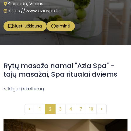
Klaipėda, Vilnius
https://www.aziaspa.lt
Siųsti užklausą
Įsiminti
Rytų masažo namai "Azia Spa" -
tajų masažai, Spa ritualai dviems
< Atgal į skelbimą
<
1
2
3
4
7
10
>