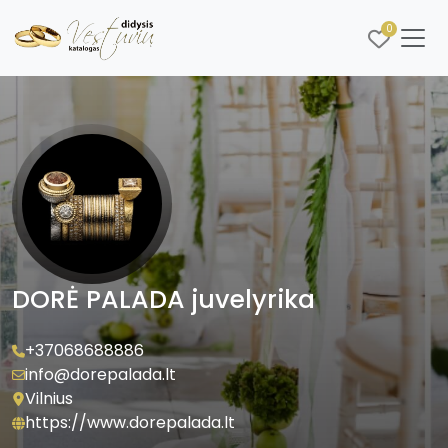
0
DORĖ PALADA juvelyrika
+37068688886
info@dorepalada.lt
Vilnius
https://www.dorepalada.lt