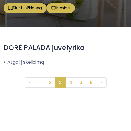
Siųsti užklausą
Įsiminti
DORĖ PALADA juvelyrika
< Atgal į skelbimą
<
1
2
3
4
6
8
>