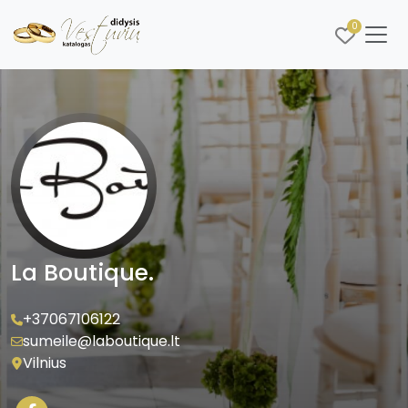
0
La Boutique.
+37067106122
sumeile@laboutique.lt
Vilnius