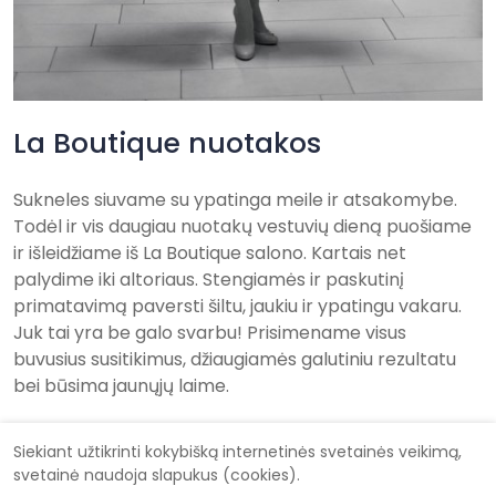
La Boutique nuotakos
Sukneles siuvame su ypatinga meile ir atsakomybe.
Todėl ir vis daugiau nuotakų vestuvių dieną puošiame
ir išleidžiame iš La Boutique salono. Kartais net
palydime iki altoriaus. Stengiamės ir paskutinį
primatavimą paversti šiltu, jaukiu ir ypatingu vakaru.
Juk tai yra be galo svarbu! Prisimename visus
buvusius susitikimus, džiaugiamės galutiniu rezultatu
bei būsima jaunųjų laime.
Siekiant užtikrinti kokybišką internetinės svetainės veikimą,
svetainė naudoja slapukus (cookies).