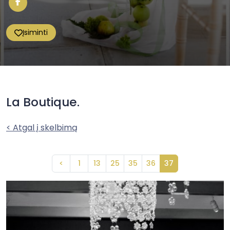
Įsiminti
La Boutique.
< Atgal į skelbimą
<
1
13
25
35
36
37