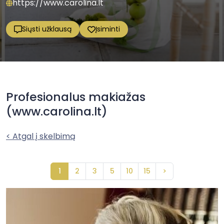
https://www.carolina.lt
Siųsti užklausą
Įsiminti
Profesionalus makiažas
(www.carolina.lt)
< Atgal į skelbimą
1
2
3
5
10
15
>