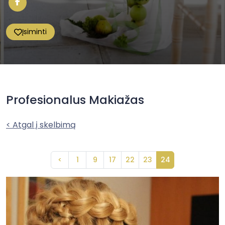
Įsiminti
Profesionalus Makiažas
< Atgal į skelbimą
<
1
9
17
22
23
24