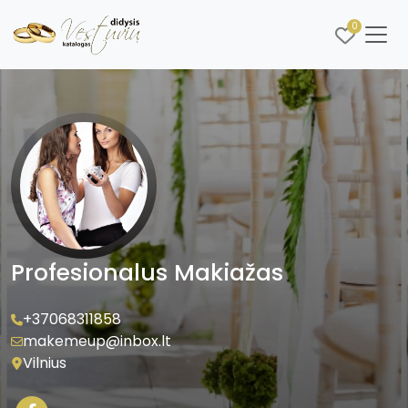
0
Profesionalus Makiažas
+37068311858
makemeup@inbox.lt
Vilnius