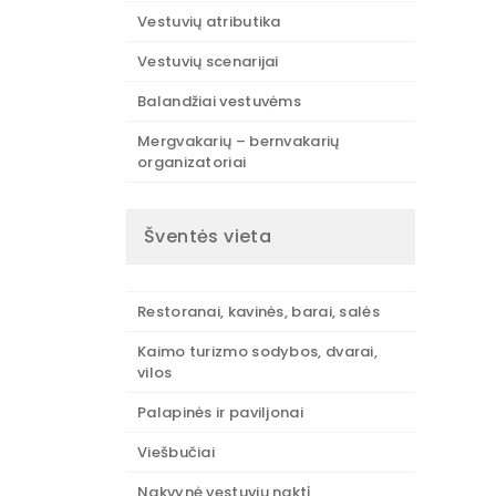
Vestuvių atributika
Vestuvių scenarijai
Balandžiai vestuvėms
Mergvakarių – bernvakarių
organizatoriai
Šventės vieta
Restoranai, kavinės, barai, salės
Kaimo turizmo sodybos, dvarai,
vilos
Palapinės ir paviljonai
Viešbučiai
Nakvynė vestuvių naktį