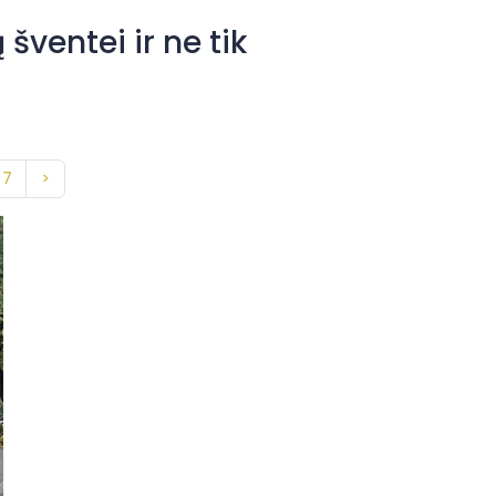
ventei ir ne tik
7
>