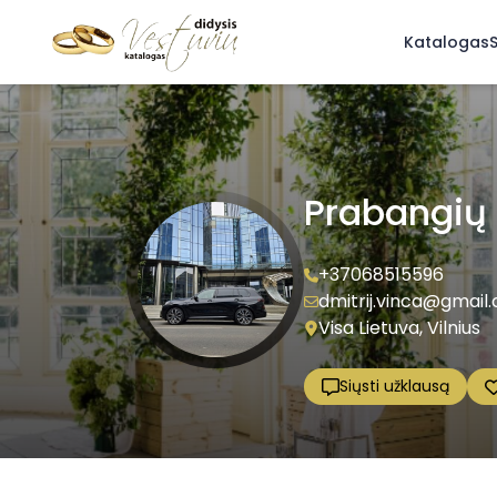
Katalogas
S
Prabangių 
+37068515596
dmitrij.vinca@gmail
Visa Lietuva, Vilnius
Siųsti užklausą