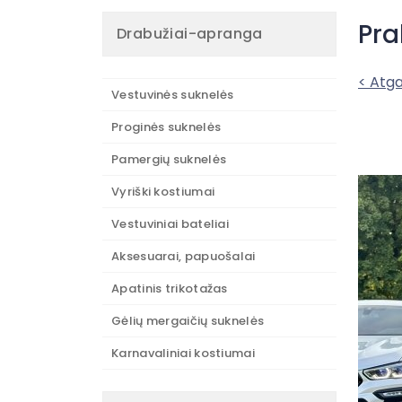
Pra
Drabužiai-apranga
< Atga
Vestuvinės suknelės
Proginės suknelės
Pamergių suknelės
Vyriški kostiumai
Vestuviniai bateliai
Aksesuarai, papuošalai
Apatinis trikotažas
Gėlių mergaičių suknelės
Karnavaliniai kostiumai