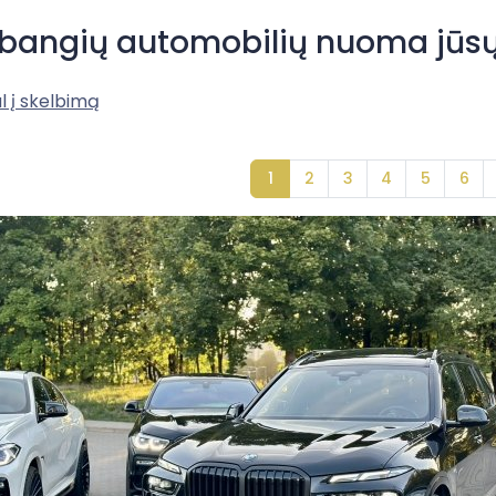
bangių automobilių nuoma jūsų š
l į skelbimą
1
2
3
4
5
6