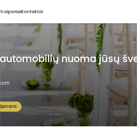
traipsniai
Kontaktai
automobilių nuoma jūsų švent
.com
Įsiminti