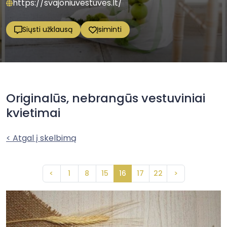
https://svajoniuvestuves.lt/
Siųsti užklausą
Įsiminti
Originalūs, nebrangūs vestuviniai
kvietimai
< Atgal į skelbimą
<
1
8
15
16
17
22
>