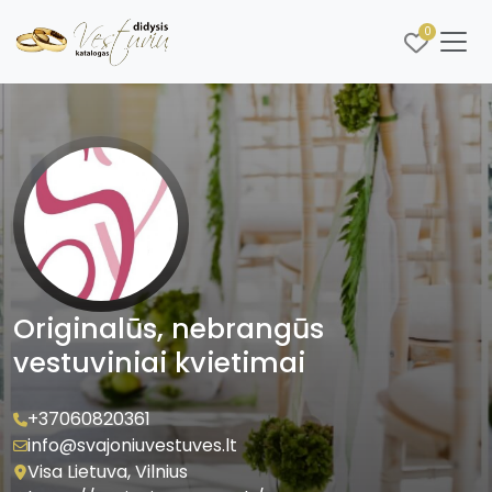
0
Originalūs, nebrangūs
vestuviniai kvietimai
+37060820361
info@svajoniuvestuves.lt
Visa Lietuva, Vilnius