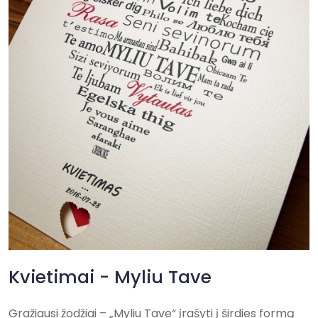
Kvietimai - Myliu Tave
Gražiausi žodžiai – „Myliu Tave“ įrašyti į širdies formą