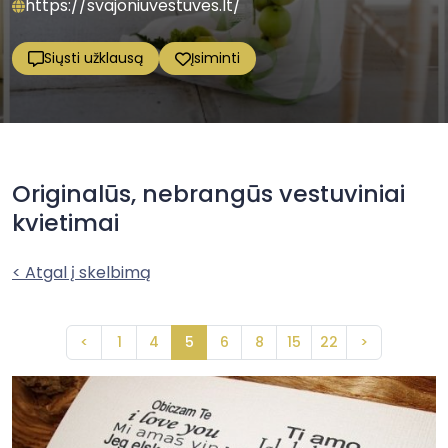
https://svajoniuvestuves.lt/
Siųsti užklausą
Įsiminti
Originalūs, nebrangūs vestuviniai
kvietimai
< Atgal į skelbimą
<
1
4
5
6
8
15
22
>