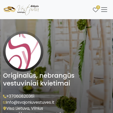
0
Originalūs, nebrangūs
vestuviniai kvietimai
+37060820361
info@svajoniuvestuves.lt
Visa Lietuva, Vilnius