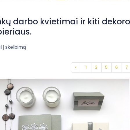
kų darbo kvietimai ir kiti dekor
ieriaus.
l į skelbimą
<
1
3
5
6
7