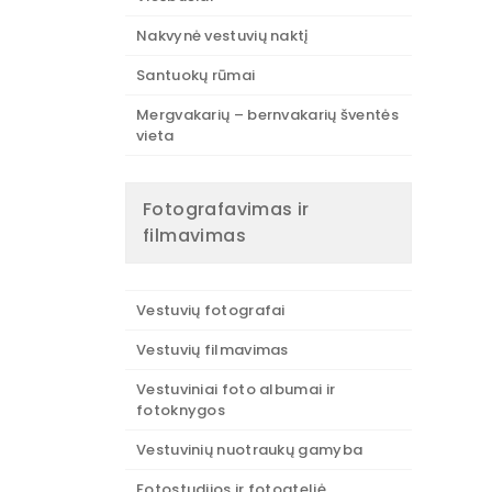
Nakvynė vestuvių naktį
Santuokų rūmai
Mergvakarių – bernvakarių šventės
vieta
Fotografavimas ir
filmavimas
Vestuvių fotografai
Vestuvių filmavimas
Vestuviniai foto albumai ir
fotoknygos
Vestuvinių nuotraukų gamyba
Fotostudijos ir fotoateljė