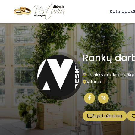
Katalogas
S
Rankų darbo
akvile.venckiene@g
Vilnius
Siųsti užklausą