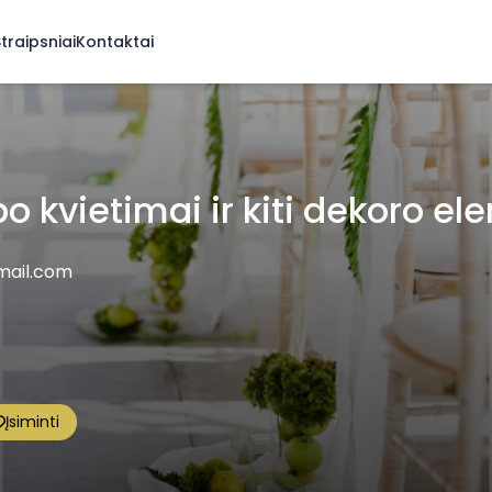
traipsniai
Kontaktai
 kvietimai ir kiti dekoro el
mail.com
Įsiminti