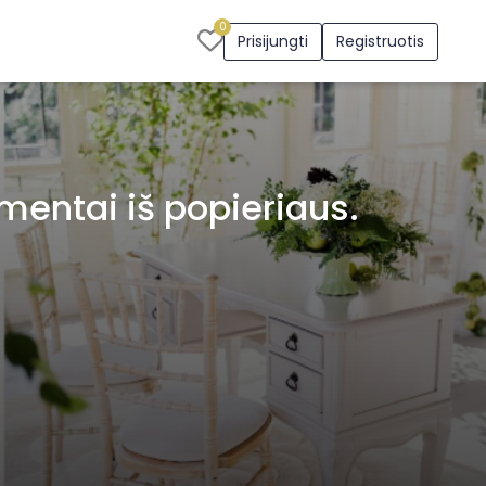
0
Prisijungti
Registruotis
ementai iš popieriaus.