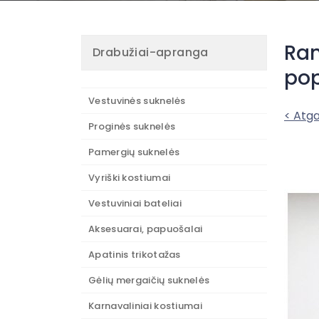
Ran
Drabužiai-apranga
pop
Vestuvinės suknelės
< Atga
Proginės suknelės
Pamergių suknelės
Vyriški kostiumai
Vestuviniai bateliai
Aksesuarai, papuošalai
Apatinis trikotažas
Gėlių mergaičių suknelės
Karnavaliniai kostiumai