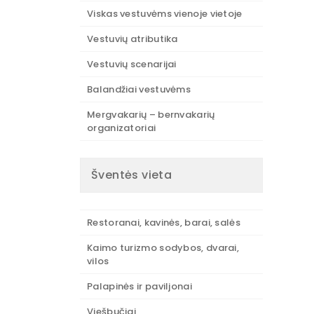
Viskas vestuvėms vienoje vietoje
Vestuvių atributika
Vestuvių scenarijai
Balandžiai vestuvėms
Mergvakarių – bernvakarių
organizatoriai
Šventės vieta
Restoranai, kavinės, barai, salės
Kaimo turizmo sodybos, dvarai,
vilos
Palapinės ir paviljonai
Viešbučiai