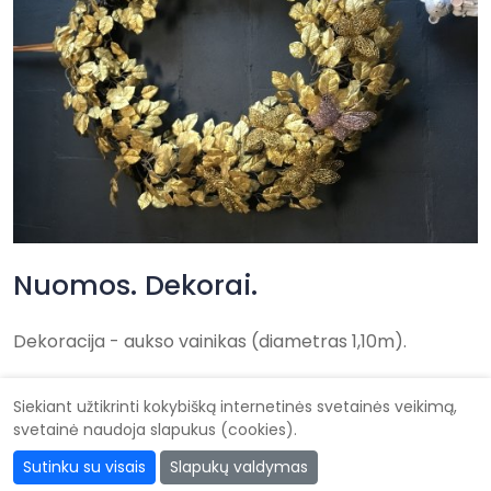
Nuomos. Dekorai.
Dekoracija - aukso vainikas (diametras 1,10m).
Siekiant užtikrinti kokybišką internetinės svetainės veikimą,
svetainė naudoja slapukus (cookies).
Didysis vestuvių katalogas
Sutinku su visais
Slapukų valdymas
Kad vestuvės būtų gražiausios @ 2026