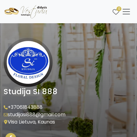
0
Studija SI 888
+37061843888
studijasi888@gmail.com
Visa Lietuva, Kaunas