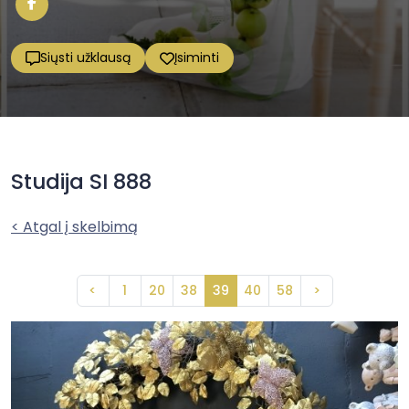
Siųsti užklausą
Įsiminti
Studija SI 888
< Atgal į skelbimą
<
1
20
38
39
40
58
>