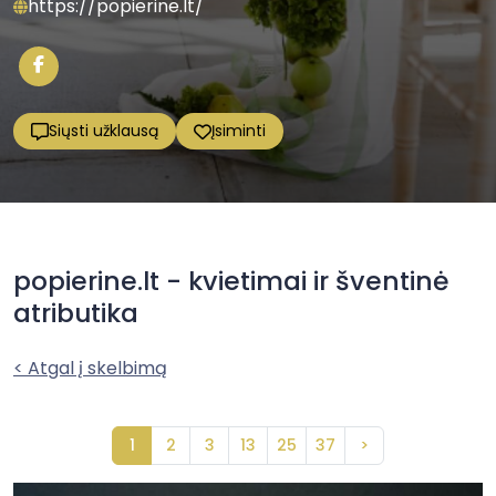
https://popierine.lt/
Siųsti užklausą
Įsiminti
popierine.lt - kvietimai ir šventinė
atributika
< Atgal į skelbimą
1
2
3
13
25
37
>