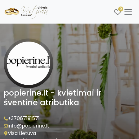
0
popierine.lt - kvietimai ir
šventinė atributika
+37067191571
info@popierine.lt
Visa Lietuva