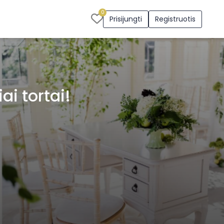
0
Prisijungti
Registruotis
ai tortai!