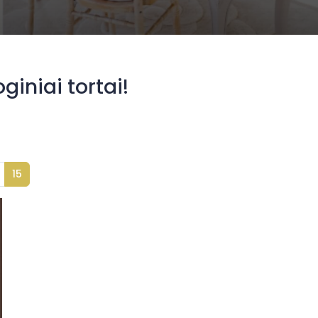
oginiai tortai!
15