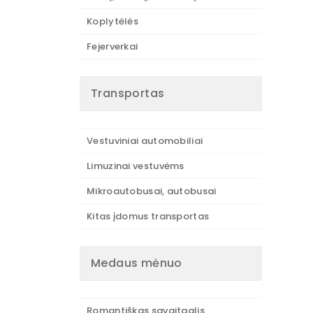
Koplytėlės
Fejerverkai
Transportas
Vestuviniai automobiliai
Limuzinai vestuvėms
Mikroautobusai, autobusai
Kitas įdomus transportas
Medaus mėnuo
Romantiškas savaitgalis