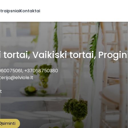
traipsniai
Kontaktai
tortai, Vaikiski tortai, Progini
060075061
,
+37068750380
erija@elviole.lt
t
Įsiminti