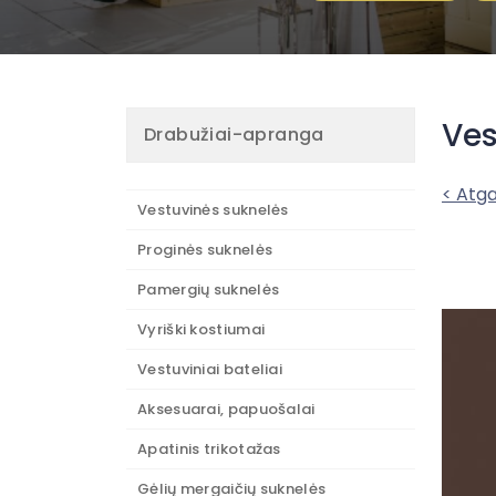
Ves
Drabužiai-apranga
< Atga
Vestuvinės suknelės
Proginės suknelės
Pamergių suknelės
Vyriški kostiumai
Vestuviniai bateliai
Aksesuarai, papuošalai
Apatinis trikotažas
Gėlių mergaičių suknelės