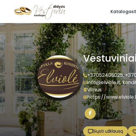
Katalogas
S
Vestuviniai 
+37052405025
,
+37
info@elviole.lt
,
kondit
Vilnius
https://www.elviole.l
Siųsti užklausą