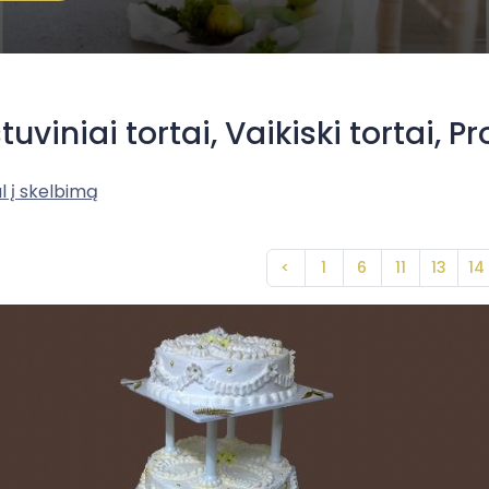
tuviniai tortai, Vaikiski tortai, Pr
l į skelbimą
<
1
6
11
13
14