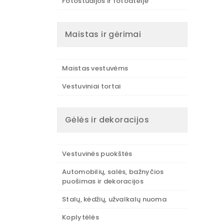
Fotostudijos ir fotoateljė
Maistas ir gėrimai
Maistas vestuvėms
Vestuviniai tortai
Gėlės ir dekoracijos
Vestuvinės puokštės
Automobilių, salės, bažnyčios
puošimas ir dekoracijos
Stalų, kėdžių, užvalkalų nuoma
Koplytėlės