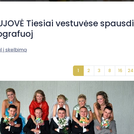
JOVĖ Tiesiai vestuvėse spausdi
ografuoj
l į skelbimą
1
2
3
8
16
24