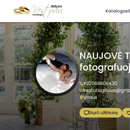
Katalogas
S
NAUJOVĖ Ti
fotografuo
+37069809430
kestutisgrusas@gma
Vilnius
Siųsti užklausą