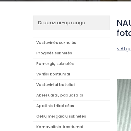
NAU
Drabužiai-apranga
fot
Vestuvinės suknelės
< Atga
Proginės suknelės
Pamergių suknelės
Vyriški kostiumai
Vestuviniai bateliai
Aksesuarai, papuošalai
Apatinis trikotažas
Gėlių mergaičių suknelės
Karnavaliniai kostiumai