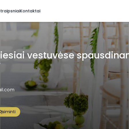
traipsniai
Kontaktai
esiai vestuvėse spausdinam
j
il.com
Įsiminti