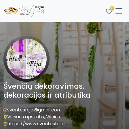
0
Švenčių dekoravimas,
dekoracijos ir atributika
sventesfeja@gmail.com
Vilniaus apskritis, Vilnius
https://www.sventesfeja.lt