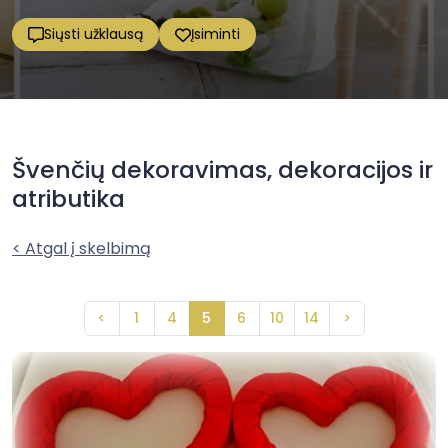
Siųsti užklausą
Įsiminti
Švenčių dekoravimas, dekoracijos ir
atributika
< Atgal į skelbimą
<
1
4
5
6
10
14
>