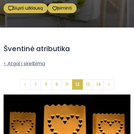
Siųsti užklausą
Įsiminti
Šventinė atributika
< Atgal į skelbimą
<
1
5
9
11
12
13
14
>