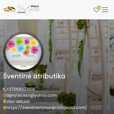
0
Šventinė atributika
+37068523819
agnytecesn@yahoo.com
Visa Lietuva
https://sventinemmanija.blogspot.com/