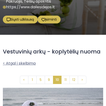
Pakruojis, Telšių apskritis
https://www.dailesidejos.lt
Siųsti užklausą
Įsiminti
Vestuvinių arkų - koplytėlių nuoma
< Atgal į skelbimą
<
1
5
9
10
11
12
>