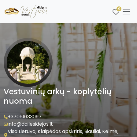
0
Vestuvinių arkų - koplytėlių
nuoma
+37061633097
info@dailesidejos.lt
Visa Lietuva, Klaipėdos apskritis, Šiauliai, Kelmė,