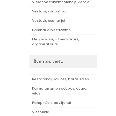
Viskas vestuvėms vienoje vietoje
Vestuvių atributika
Vestuvių scenarijai
Balandžiai vestuvėms
Mergvakarių – bernvakarių
organizatoriai
Šventės vieta
Restoranai, kavinės, barai, salės
Kaimo turizmo sodybos, dvarai,
vilos
Palapinės ir paviljonai
Viešbučiai