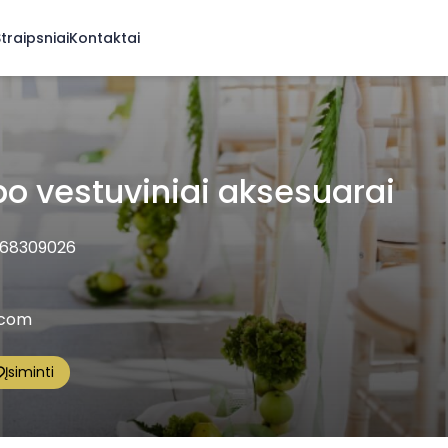
traipsniai
Kontaktai
o vestuviniai aksesuarai
68309026
.com
Įsiminti