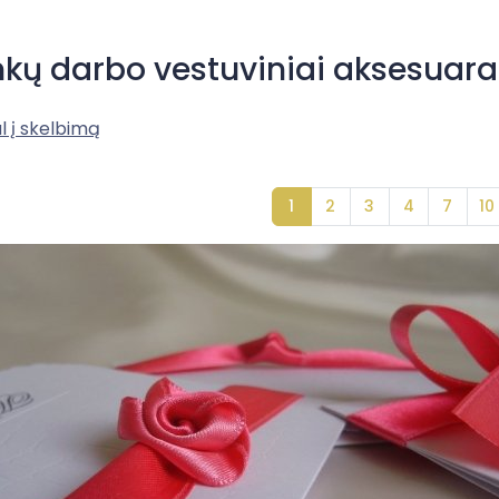
kų darbo vestuviniai aksesuara
l į skelbimą
1
2
3
4
7
10