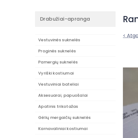
Ran
Drabužiai-apranga
< Atga
Vestuvinės suknelės
Proginės suknelės
Pamergių suknelės
Vyriški kostiumai
Vestuviniai bateliai
Aksesuarai, papuošalai
Apatinis trikotažas
Gėlių mergaičių suknelės
Karnavaliniai kostiumai