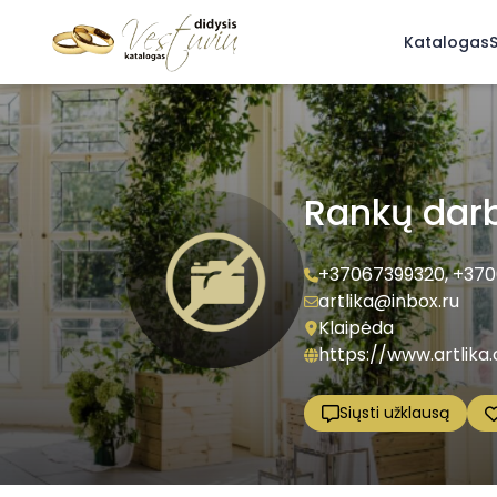
Katalogas
S
Rankų darb
+37067399320
,
+370
artlika@inbox.ru
Klaipėda
https://www.artlika
Siųsti užklausą