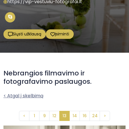
https://vip-vestuviu-fotografai.lt
Siųsti užklausą
Įsiminti
Nebrangios filmavimo ir
fotografavimo paslaugos.
< Atgal į skelbimą
<
1
9
12
13
14
16
24
>