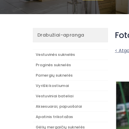
Fot
Drabužiai-apranga
< Atga
Vestuvinės suknelės
Proginės suknelės
Pamergių suknelės
Vyriški kostiumai
Vestuviniai bateliai
Aksesuarai, papuošalai
Apatinis trikotažas
Gėlių mergaičių suknelės