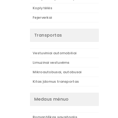
Koplytėlės
Fejerverkai
Transportas
Vestuviniai automobiliai
Limuzinai vestuvėms
Mikroautobusai, autobusai
Kitas įdomus transportas
Medaus mėnuo
Romantiškas savaitgalis