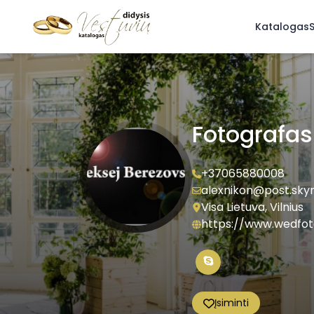
Katalogas
S
Fotografa
+37065880008
alexnikon@post.skyn
Visa Lietuva, Vilnius
https://www.wedfoto
Įsiminti