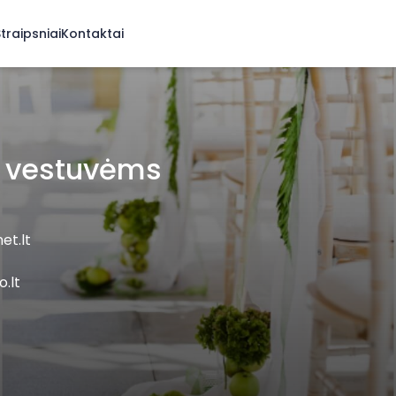
traipsniai
Kontaktai
s vestuvėms
et.lt
.lt