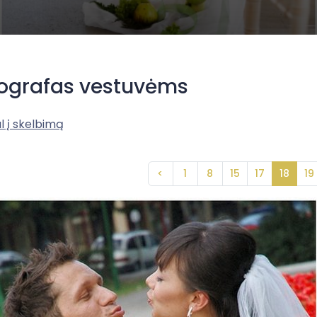
ografas vestuvėms
l į skelbimą
<
1
8
15
17
18
19