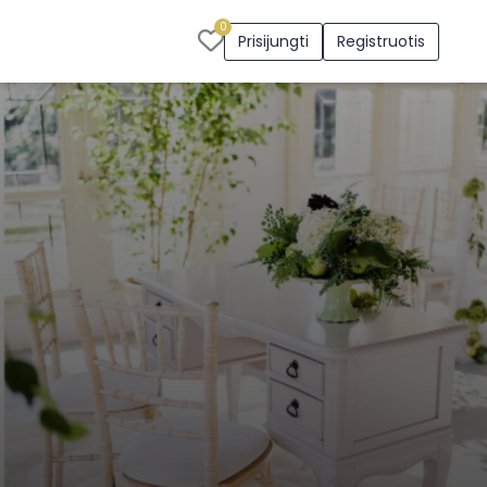
0
Prisijungti
Registruotis