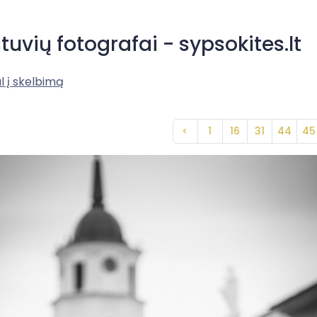
tuvių fotografai - sypsokites.lt
l į skelbimą
<
1
16
31
44
45