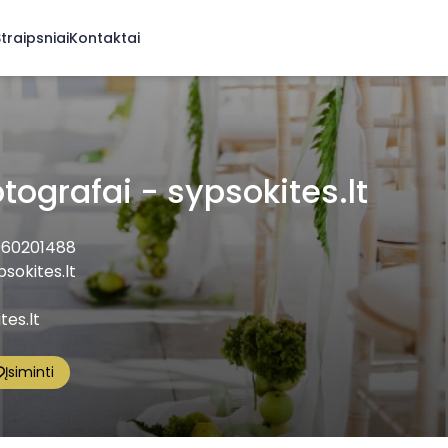
traipsniai
Kontaktai
tografai - sypsokites.lt
60201488
okites.lt
es.lt
Įsiminti