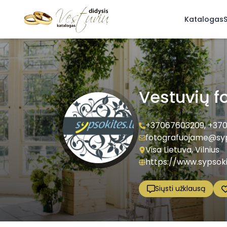
Katalogas
S
Vestuvių fo
+37067603209
,
+370
fotografuojame@syps
Visa Lietuva, Vilnius
https://www.sypsokit
Siųsti užklausą