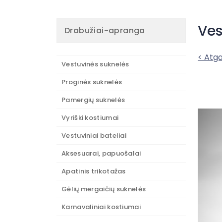
Ves
Drabužiai-apranga
< Atga
Vestuvinės suknelės
Proginės suknelės
Pamergių suknelės
Vyriški kostiumai
Vestuviniai bateliai
Aksesuarai, papuošalai
Apatinis trikotažas
Gėlių mergaičių suknelės
Karnavaliniai kostiumai