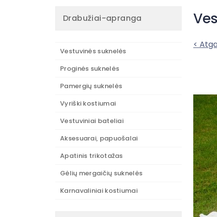
Ves
Drabužiai-apranga
< Atga
Vestuvinės suknelės
Proginės suknelės
Pamergių suknelės
Vyriški kostiumai
Vestuviniai bateliai
Aksesuarai, papuošalai
Apatinis trikotažas
Gėlių mergaičių suknelės
Karnavaliniai kostiumai