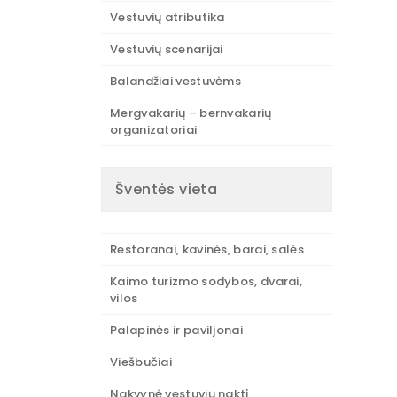
Vestuvių atributika
Vestuvių scenarijai
Balandžiai vestuvėms
Mergvakarių – bernvakarių
organizatoriai
Šventės vieta
Restoranai, kavinės, barai, salės
Kaimo turizmo sodybos, dvarai,
vilos
Palapinės ir paviljonai
Viešbučiai
Nakvynė vestuvių naktį