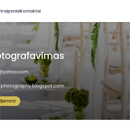
traipsniai
Kontaktai
otografavimas
y@yahoo.com
-photography.blogspot.com
Įsiminti