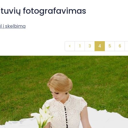
tuvių fotografavimas
l į skelbimą
<
1
3
4
5
6