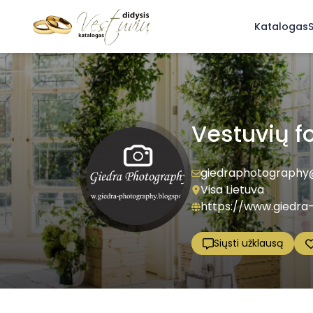
Katalogas
S
Vestuvių f
giedraphotograph
Visa Lietuva
https://www.giedra
Siųsti užklausą