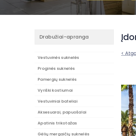
Įdo
Drabužiai-apranga
< Atga
Vestuvinės suknelės
Proginės suknelės
Pamergių suknelės
Vyriški kostiumai
Vestuviniai bateliai
Aksesuarai, papuošalai
Apatinis trikotažas
Gėlių mergaičių suknelės