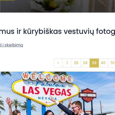
mus ir kūrybiškas vestuvių foto
l į skelbimą
<
1
35
38
39
40
70