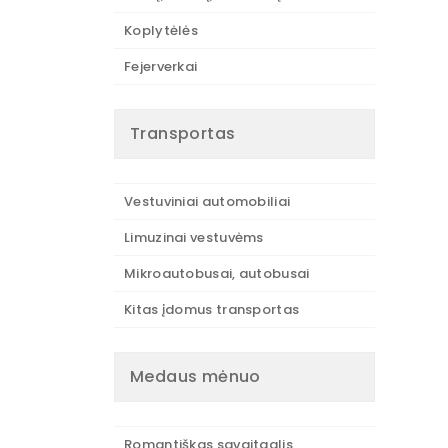
Koplytėlės
Fejerverkai
Transportas
Vestuviniai automobiliai
Limuzinai vestuvėms
Mikroautobusai, autobusai
Kitas įdomus transportas
Medaus mėnuo
Romantiškas savaitgalis