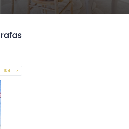
grafas
104
>