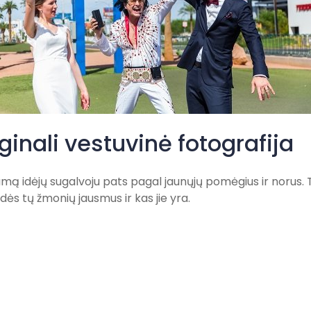
ginali vestuvinė fotografija
ą idėjų sugalvoju pats pagal jaunųjų pomėgius ir norus. Tai
dės tų žmonių jausmus ir kas jie yra.