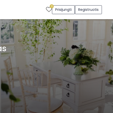
0
Prisijungti
Registruotis
as