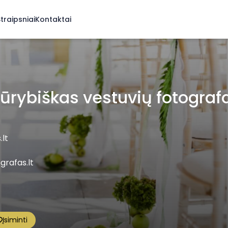
traipsniai
Kontaktai
kūrybiškas vestuvių fotograf
lt
grafas.lt
Įsiminti