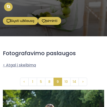
Siųsti užklausą
Įsiminti
Fotografavimo paslaugos
< Atgal į skelbimą
<
1
5
8
9
10
14
>