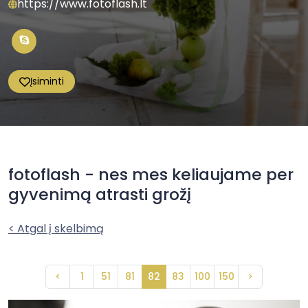
https://www.fotoflash.lt
Įsiminti
fotoflash - nes mes keliaujame per
gyvenimą atrasti grožį
< Atgal į skelbimą
<
1
51
81
82
83
100
150
>