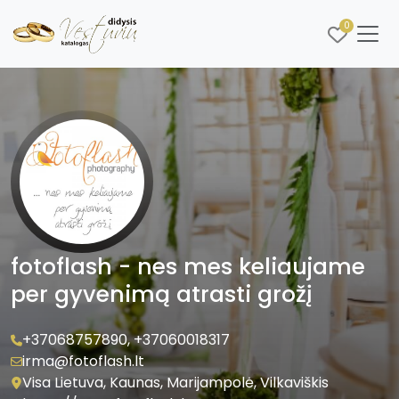
0
fotoflash - nes mes keliaujame
per gyvenimą atrasti grožį
+37068757890
,
+37060018317
irma@fotoflash.lt
Visa Lietuva, Kaunas, Marijampolė, Vilkaviškis