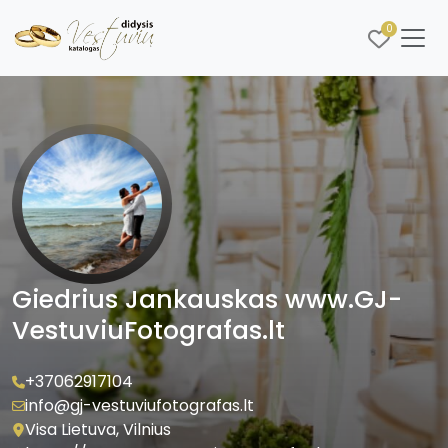
0
Giedrius Jankauskas www.GJ-
VestuviuFotografas.lt
+37062917104
info@gj-vestuviufotografas.lt
Visa Lietuva, Vilnius