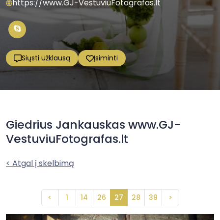
https://www.GJ-VestuviuFotografas.lt
Siųsti užklausą
Įsiminti
Giedrius Jankauskas www.GJ-
VestuviuFotografas.lt
< Atgal į skelbimą
<
1
14
26
27
28
39
>