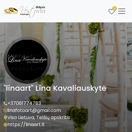
0
"linaart" Lina Kavaliauskytė
+37061774783
linafotoart@gmail.com
Visa Lietuva, Telšių apskritis
https://linaart.lt