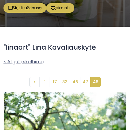
Siųsti užklausą
Įsiminti
"linaart" Lina Kavaliauskytė
< Atgal į skelbimą
<
1
17
33
46
47
48