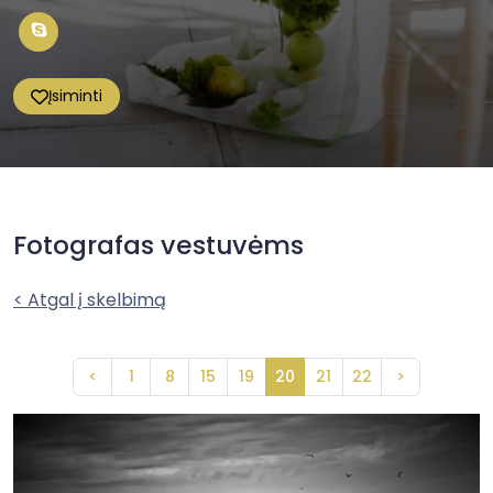
Įsiminti
Fotografas vestuvėms
< Atgal į skelbimą
<
1
8
15
19
20
21
22
>