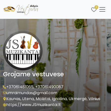
0
Grojame vestuvese
+37061481065
,
+37061490087
umraimundas@gmail.com
Kaunas, Utena, Molėtai, Ignalina, Ukmergė, Vilnius
https://www.JSmuzikantai.lt