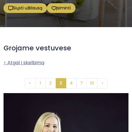
Siųsti užklausą
Įsiminti
Grojame vestuvese
< Atgal į skelbimą
<
1
2
3
4
7
10
>