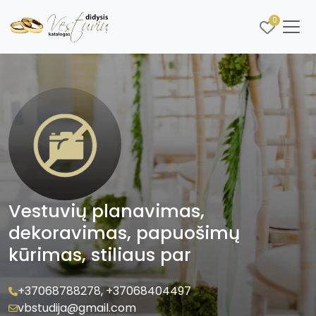
0
Vestuvių planavimas,
dekoravimas, papuošimų
kūrimas, stiliaus par
+37068788278
,
+37068404497
vbstudija@gmail.com