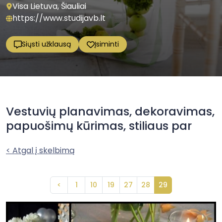
Visa Lietuva, Šiauliai
https://www.studijavb.lt
Siųsti užklausą
Įsiminti
Vestuvių planavimas, dekoravimas,
papuošimų kūrimas, stiliaus par
< Atgal į skelbimą
<
1
10
19
27
28
29